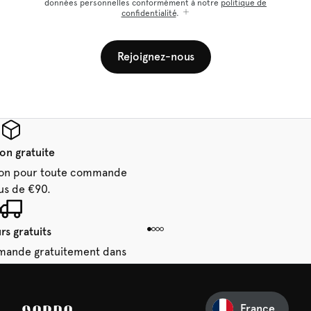
données personnelles conformément à notre
politique de
confidentialité
.
Rejoignez-nous
son gratuite
aison pour toute commande
us de €90.
rs gratuits
mande gratuitement dans
 14 jours.
France
e première commande