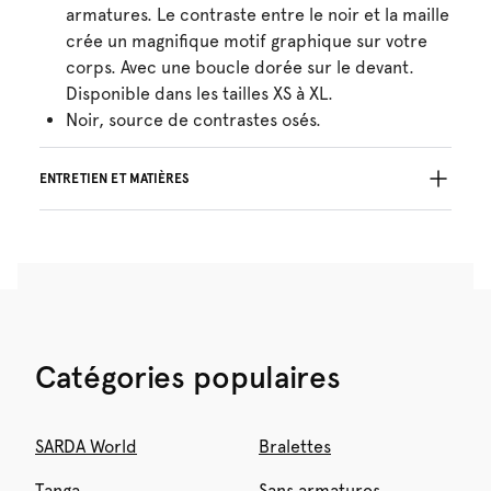
armatures. Le contraste entre le noir et la maille
crée un magnifique motif graphique sur votre
corps. Avec une boucle dorée sur le devant.
Disponible dans les tailles XS à XL.
Noir, source de contrastes osés.
ENTRETIEN ET MATIÈRES
Ne pas blanchir
Lavage professionnel exclu
Séchage à la machine exclu
30°C Programme modéré
°
30
Repassage exclu
Polyamide:72%, Elasthanne:28%
Catégories populaires
SARDA World
Bralettes
Tanga
Sans armatures