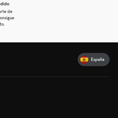
edido
arte de
consigue
to.
España