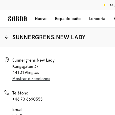
✉ 
Nuevo
Ropa de baño
Lencería
SUNNERGRENS.NEW LADY
Sunnergrens.new Lady

Kungsgatan 37

441 31 Alingsas
Mostrar direcciones
Teléfono
+46 70 6690555
Email