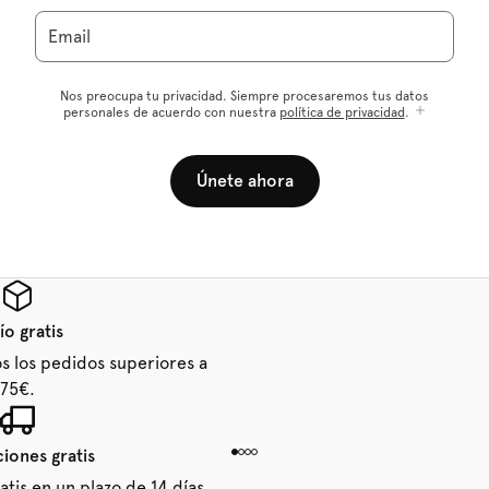
Email
Nos preocupa tu privacidad. Siempre procesaremos tus datos
personales de acuerdo con nuestra
política de privacidad
.
Únete ahora
ío gratis
os los pedidos superiores a
75€.
iones gratis
tis en un plazo de 14 días.