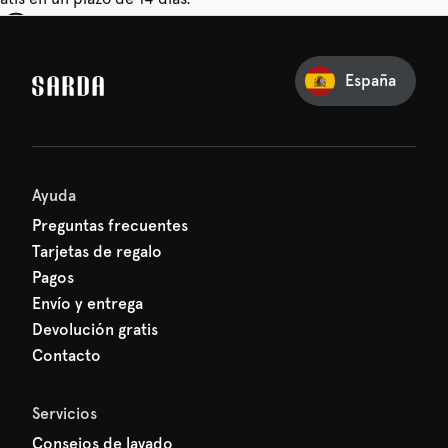
u primer pedido
España
erarte de nuestras latest
 tu primer descuento.
Ayuda
Preguntas frecuentes
Tarjetas de regalo
Pagos
Envío y entrega
Devolución gratis
Contacto
Servicios
Consejos de lavado