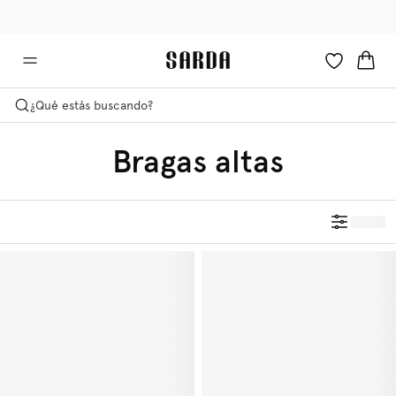
✉ ¡consigue -10% en tu primer pedido!
🚚 Envío gratuito a partir de 75 €
¿Qué estás buscando?
Bragas altas