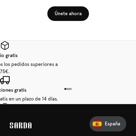
Únete ahora
ío gratis
os los pedidos superiores a
75€.
iones gratis
tis en un plazo de 14 días.
u primer pedido
España
erarte de nuestras latest
 tu primer descuento.