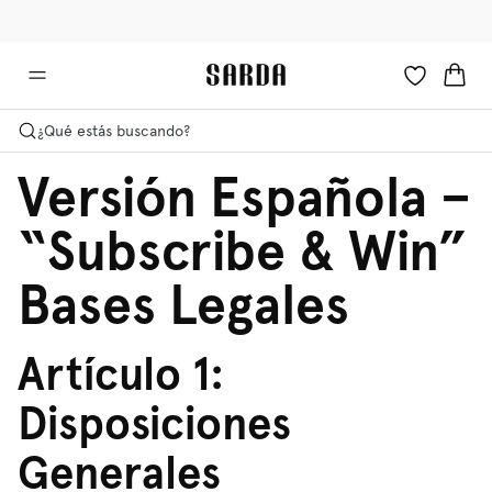
✉ ¡consigue -10% en tu primer pedido!
🚚 Envío gratuito a partir de 75 €
¿Qué estás buscando?
Versión Española –
“Subscribe & Win”
Bases Legales
Artículo 1:
Disposiciones
Generales