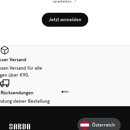
verarbeiten.
Jetzt anmelden
oser Versand
osen Versand für alle
ngen über €90.
 Rücksendungen
ndung deiner Bestellung
 von 14 Tagen.
Österreich
Ihre erste Bestellung