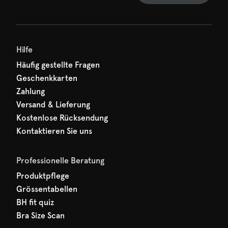
und verpassen Sie nichts
hr erster Rabatt wartet
n auf Sie!
Hilfe
Häufig gestellte Fragen
Geschenkkarten
Zahlung
Versand & Lieferung
Kostenlose Rücksendung
Kontaktieren Sie uns
Professionelle Beratung
Produktpflege
Grössentabellen
BH fit quiz
Bra Size Scan