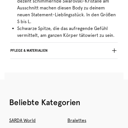
dezent schimmernde Swarovski-Kristalle am
Ausschnitt machen diesen Body zu deinem
neuen Statement-Lieblingsstück. In den Größen
S bis L.
Schwarze Spitze, die das aufregende Gefühl
vermittelt, am ganzen Körper tätowiert zu sein.
PFLEGE & MATERIALIEN
Nicht bleichen
Keine professionelle Reinigung
Nicht im Wäschetrockner trocknen
Handwäsche
Nicht bügein
Baumwolle:1%, Polyamid:88%, Elasthan:11%
Beliebte Kategorien
SARDA World
Bralettes