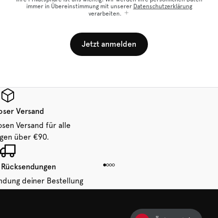
immer in Übereinstimmung mit unserer
Datenschutzerklärung
verarbeiten.
Jetzt anmelden
oser Versand
osen Versand für alle
ngen über €90.
 Rücksendungen
ndung deiner Bestellung
 von 14 Tagen.