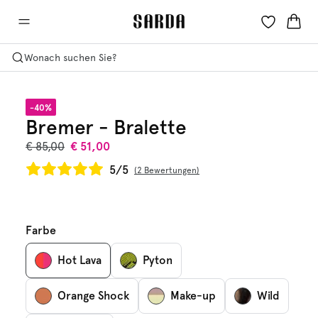
Wonach suchen Sie?
-40%
Bremer - Bralette
€ 85,00
€ 51,00
5/5
2 Bewertungen
Farbe
Hot Lava
Pyton
Orange Shock
Make-up
Wild