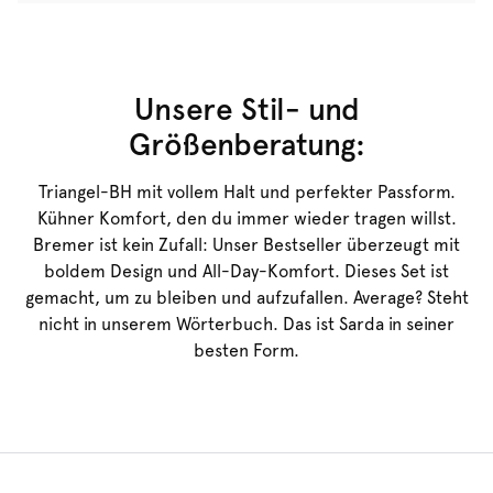
30°C Schonwaschgang
°
30
Nicht bügein
Baumwolle:2%, Elasthan:13%, Polyamid:85%
Unsere Stil- und
Größenberatung:
Triangel-BH mit vollem Halt und perfekter Passform.
Kühner Komfort, den du immer wieder tragen willst.
Bremer ist kein Zufall: Unser Bestseller überzeugt mit
boldem Design und All-Day-Komfort. Dieses Set ist
gemacht, um zu bleiben und aufzufallen. Average? Steht
nicht in unserem Wörterbuch. Das ist Sarda in seiner
besten Form.