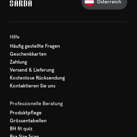
Österreich
Ihre erste Bestellung
und verpassen Sie nichts
hr erster Rabatt wartet
n auf Sie!
Hilfe
Häufig gestellte Fragen
Geschenkkarten
Zahlung
Versand & Lieferung
Kostenlose Rücksendung
Kontaktieren Sie uns
Professionelle Beratung
Produktpflege
Grössentabellen
BH fit quiz
Bra Size Scan