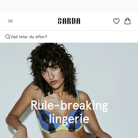
✉ Få 10 % rabatt på din första beställning!
🚚 Fri leverans över 599 kr
Vad letar du efter?
Rule-breaking
lingerie