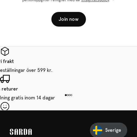
personuppgifter i enlighet med vår
integritetspolicy
.
Join now
i frakt
beställningar över 599 kr.
a returer
lning gratis inom 14 dagar
in första beställning
ssa inget från SARDA — din
Sverige
väntar redan på dig!