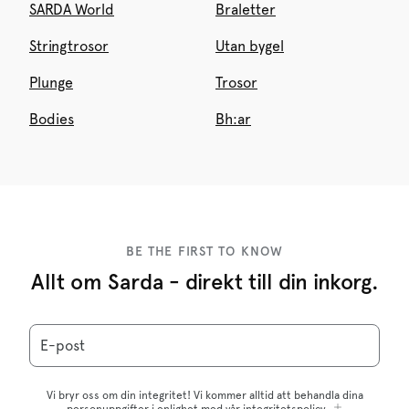
SARDA World
Braletter
Stringtrosor
Utan bygel
Plunge
Trosor
Bodies
Bh:ar
BE THE FIRST TO KNOW
Allt om Sarda - direkt till din inkorg.
E-post
Vi bryr oss om din integritet! Vi kommer alltid att behandla dina