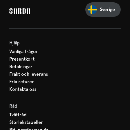
ssa inget från SARDA — din
Sverige
väntar redan på dig!
Hjälp
Vanliga frågor
Presentkort
Betalningar
Frakt och leverans
Fria returer
Kontakta oss
Råd
Tvättråd
Storlekstabeller
BH-passformsquiz