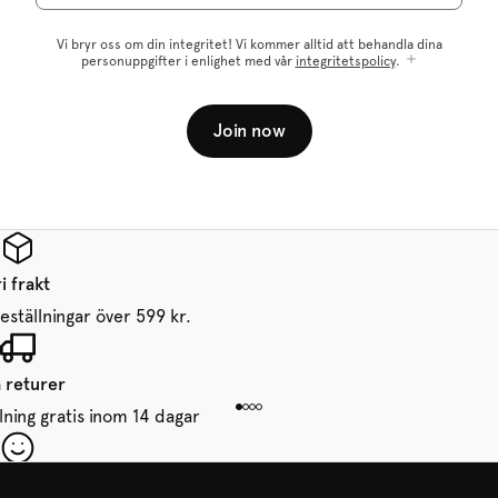
Vi bryr oss om din integritet! Vi kommer alltid att behandla dina
personuppgifter i enlighet med vår
integritetspolicy
.
Join now
i frakt
beställningar över 599 kr.
a returer
lning gratis inom 14 dagar
in första beställning