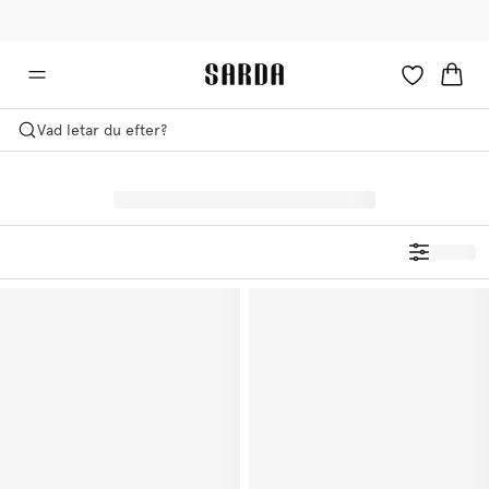
✉ Få 10 % rabatt på din första beställning!
🚚 Fri leverans över 599 kr
Vad letar du efter?