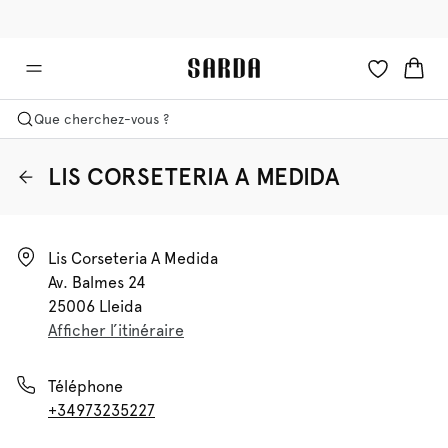
✉ -10 % sur votre première commande
🚚 Livraison gratuite à partir de €90
Que cherchez-vous ?
LIS CORSETERIA A MEDIDA
Lis Corseteria A Medida

Av. Balmes 24

25006 Lleida
Afficher l’itinéraire
Téléphone
+34973235227