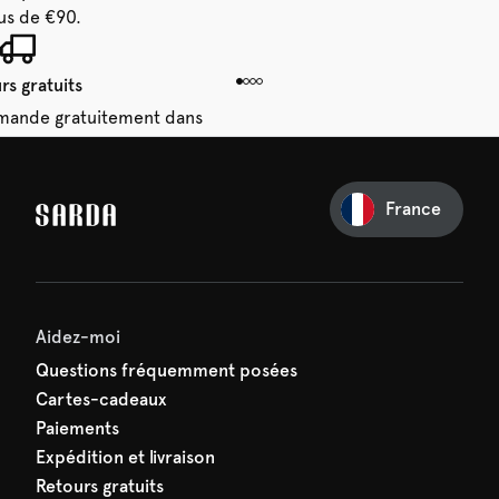
us de €90.
rs gratuits
mande gratuitement dans
 14 jours.
France
e première commande
e manquez rien de SARDA —
ction vous attend déjà !
Aidez-moi
Questions fréquemment posées
Cartes-cadeaux
Paiements
Expédition et livraison
Retours gratuits