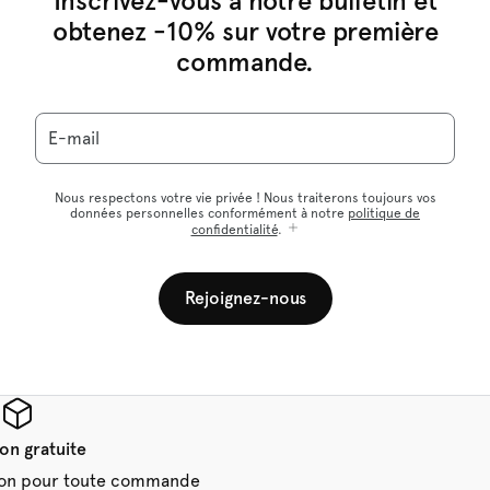
Inscrivez-vous à notre bulletin et
obtenez -10% sur votre première
commande.
E-mail
Nous respectons votre vie privée ! Nous traiterons toujours vos
données personnelles conformément à notre
politique de
confidentialité
.
Rejoignez-nous
son gratuite
aison pour toute commande