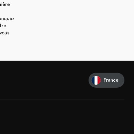
mière
manquez
tre
vous
France