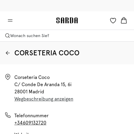
✉ Erhalten Sie 10% Rabatt auf Ihre erste Bestellung!
🚚 Kostenloser Versand über 90 €
Wonach suchen Sie?
CORSETERIA COCO
Corseteria Coco

C/ Conde De Aranda 15, 6i

28001 Madrid
Wegbeschreibung anzeigen
Telefonnummer
+34609132720