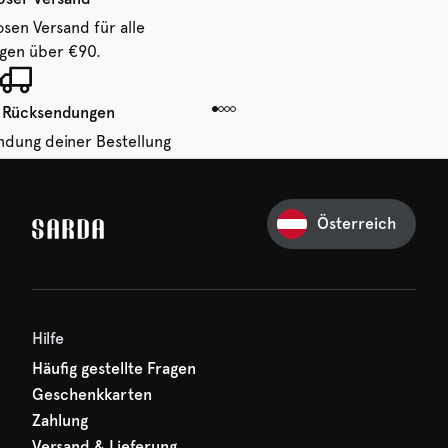
osen Versand für alle
ngen über €90.
 Rücksendungen
ndung deiner Bestellung
 von 14 Tagen.
Österreich
Ihre erste Bestellung
und verpassen Sie nichts
hr erster Rabatt wartet
n auf Sie!
Hilfe
Häufig gestellte Fragen
Geschenkkarten
Zahlung
Versand & Lieferung