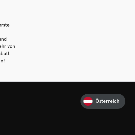
erste
 und
ehr von
abatt
ie!
Österreich