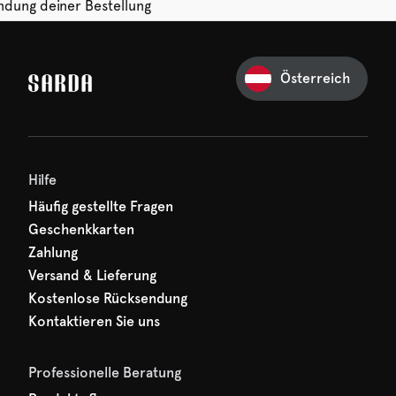
ndung deiner Bestellung
 von 14 Tagen.
Österreich
Ihre erste Bestellung
und verpassen Sie nichts
hr erster Rabatt wartet
n auf Sie!
Hilfe
Häufig gestellte Fragen
Geschenkkarten
Zahlung
Versand & Lieferung
Kostenlose Rücksendung
Kontaktieren Sie uns
Professionelle Beratung