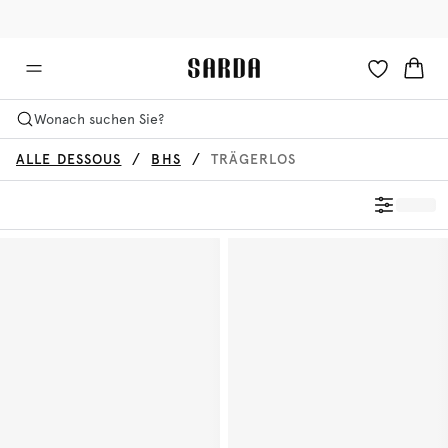
✉ Erhalten Sie 10% Rabatt auf Ihre erste Bestellung!
🚚 Kostenloser Versand über 90 €
Wonach suchen Sie?
ALLE DESSOUS
BHS
TRÄGERLOS