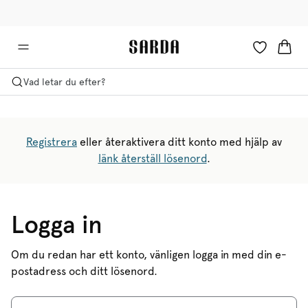
✉ Få 10 % rabatt på din första beställning!
🚚 Fri leverans över 599 kr
Vad letar du efter?
Registrera
eller återaktivera ditt konto med hjälp av
länk återställ lösenord
.
Logga in
Om du redan har ett konto, vänligen logga in med din e-
postadress och ditt lösenord.