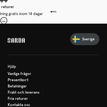
a returer
lning gratis inom 14 dagar
in första beställning
ssa inget från SARDA — din
Sverige
väntar redan på dig!
Hjälp
Vanliga frågor
Presentkort
Betalningar
Frakt och leverans
Fria returer
Kontakta oss