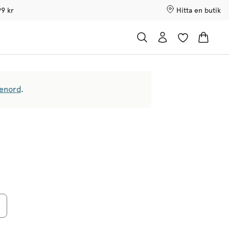
99 kr
Hitta en butik
senord
.