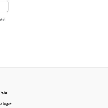
ighet
örsta
a inget