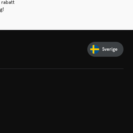
 rabatt
g!
Sverige