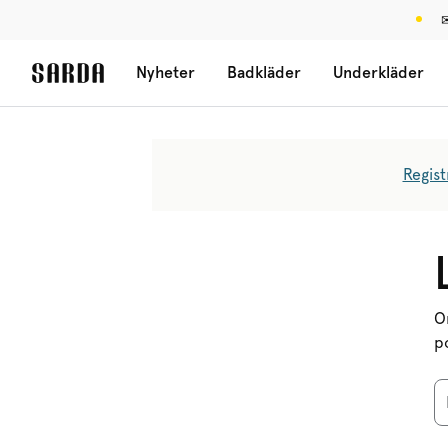
✉
Nyheter
Badkläder
Underkläder
Regist
O
p