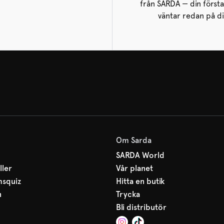
från SARDA — din första
väntar redan på di
Om Sarda
SARDA World
ller
Vår planet
msquiz
Hitta en butik
n
Trycka
Bli distributör