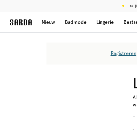
✉ K
Nieuw
Badmode
Lingerie
Bestse
Registreren
A
w