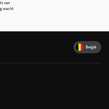
ts van
ng wacht
België