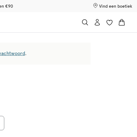
ven €90
Vind een boetiek
wachtwoord
.