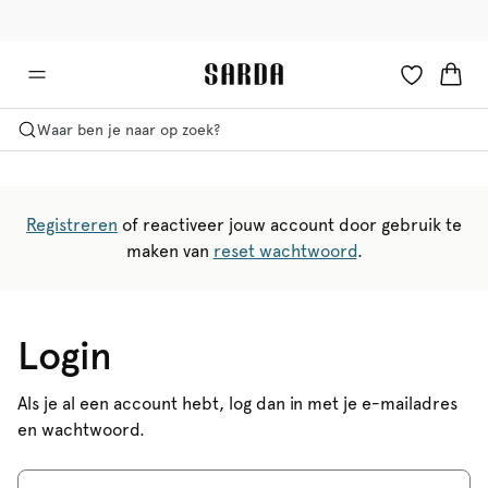
✉ Krijg 10% korting op je eerste bestelling!
🚚 Gratis bezorging boven €90
Waar ben je naar op zoek?
Registreren
of reactiveer jouw account door gebruik te
maken van
reset wachtwoord
.
Login
Als je al een account hebt, log dan in met je e-mailadres
en wachtwoord.