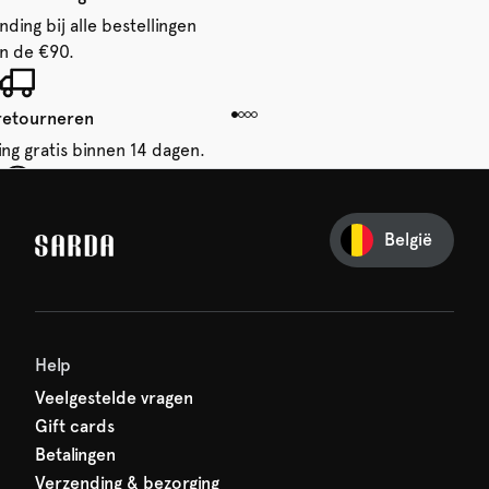
ding bij alle bestellingen
n de €90.
 retourneren
ing gratis binnen 14 dagen.
je eerste bestelling
België
iets van SARDA — je eerste
acht al op je!
Help
Veelgestelde vragen
Gift cards
Betalingen
Verzending & bezorging