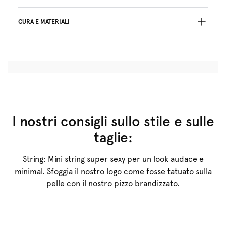
CURA E MATERIALI
Il prodotto tessile non sopporta il trattamento
con cloro o candeggina
non lavare professionalmente a secco
Il prodotto tessile non sopporta l' asciugatura in
tamburo
30°C azione meccanica ridotta
°
30
Il prodotto tessile non sopporta la stiratura
I nostri consigli sullo stile e sulle
Coton:16%, Polyamide:60%, Elasthanne:24%
taglie:
String: Mini string super sexy per un look audace e
minimal. Sfoggia il nostro logo come fosse tatuato sulla
pelle con il nostro pizzo brandizzato.