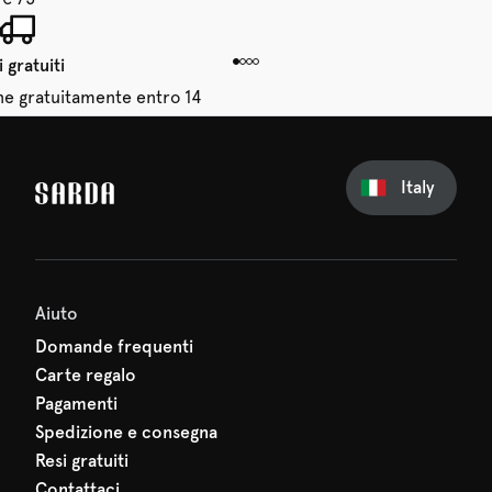
 gratuiti
dine gratuitamente entro 14
giorni
Italy
sul tuo primo ordine
erti nulla di SARDA: il tuo
 sta già aspettando!
Aiuto
Domande frequenti
Carte regalo
Pagamenti
Spedizione e consegna
Resi gratuiti
Contattaci