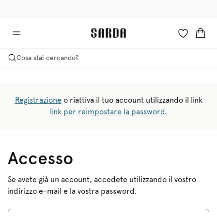
✉ Ottieni il 10% di sconto sul tuo primo ordine!
🚚 Consegna gratuita sopra i €75
Cosa stai cercando?
Registrazione
o riattiva il tuo account utilizzando il link
link per reimpostare la password
.
Accesso
Se avete già un account, accedete utilizzando il vostro
indirizzo e-mail e la vostra password.