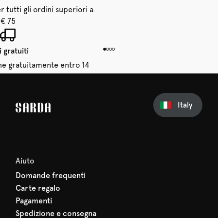
 tutti gli ordini superiori a
€ 75
 gratuiti
dine gratuitamente entro 14
giorni
Italy
sul tuo primo ordine
erti nulla di SARDA: il tuo
 sta già aspettando!
Aiuto
Domande frequenti
Carte regalo
Pagamenti
Spedizione e consegna