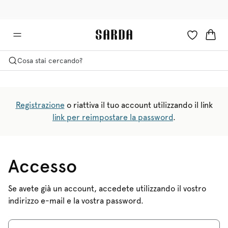
✉ Ottieni il 10% di sconto sul tuo primo ordine!
🚚 Consegna gratuita sopra i €75
Cosa stai cercando?
Registrazione
o riattiva il tuo account utilizzando il link
link per reimpostare la password
.
Accesso
Se avete già un account, accedete utilizzando il vostro
indirizzo e-mail e la vostra password.