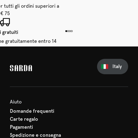
 tutti gli ordini superiori a
€ 75
 gratuiti
dine gratuitamente entro 14
giorni
Italy
sul tuo primo ordine
erti nulla di SARDA: il tuo
 sta già aspettando!
Aiuto
Domande frequenti
Carte regalo
Pagamenti
Spedizione e consegna