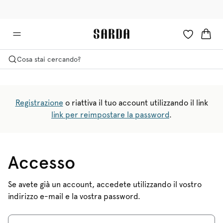
✉ Ottieni il 10% di sconto sul tuo primo ordine!
🚚 Consegna gratuita sopra i €75
Cosa stai cercando?
Registrazione
o riattiva il tuo account utilizzando il link
link per reimpostare la password
.
Accesso
Se avete già un account, accedete utilizzando il vostro
indirizzo e-mail e la vostra password.