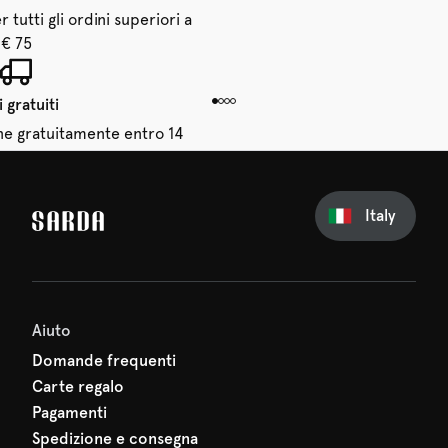
 tutti gli ordini superiori a
€ 75
 gratuiti
dine gratuitamente entro 14
giorni
Italy
sul tuo primo ordine
erti nulla di SARDA: il tuo
 sta già aspettando!
Aiuto
Domande frequenti
Carte regalo
Pagamenti
Spedizione e consegna