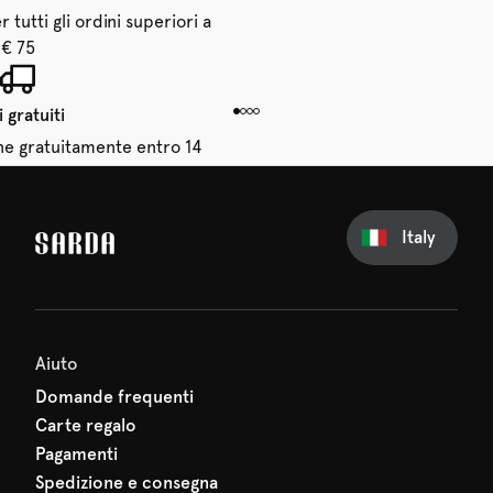
 tutti gli ordini superiori a
€ 75
 gratuiti
dine gratuitamente entro 14
giorni
Italy
sul tuo primo ordine
erti nulla di SARDA: il tuo
 sta già aspettando!
Aiuto
Domande frequenti
Carte regalo
Pagamenti
Spedizione e consegna