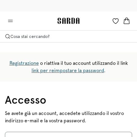
✉ Ottieni il 10% di sconto sul tuo primo ordine!
🚚 Consegna gratuita sopra i €75
Cosa stai cercando?
Registrazione
o riattiva il tuo account utilizzando il link
link per reimpostare la password
.
Accesso
Se avete già un account, accedete utilizzando il vostro
indirizzo e-mail e la vostra password.