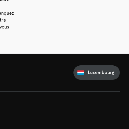
manquez
tre
vous
Luxembourg