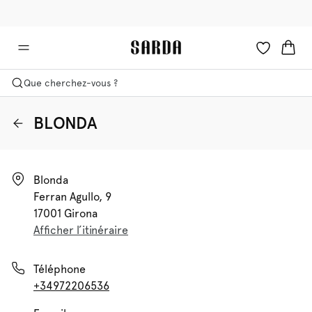
✉ -10 % sur votre première commande
🚚 Livraison gratuite à partir de €90
Que cherchez-vous ?
BLONDA
Blonda

Ferran Agullo, 9

17001 Girona
Afficher l’itinéraire
Téléphone
+34972206536