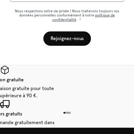
Nous respectons votre vie privée ! Nous traiterons toujours vos
données personnelles conformément à notre
politique de
confidentialité
.
Rejoignez-nous
son gratuite
raison gratuite pour toute
périeure à 90 €.
rs gratuits
mande gratuitement dans
 14 jours.