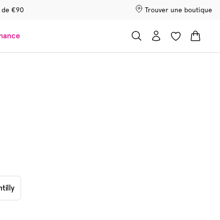
r de €90
Trouver une boutique
chance
tilly