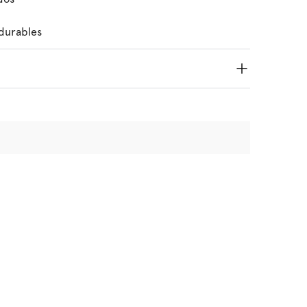
 durables
16%