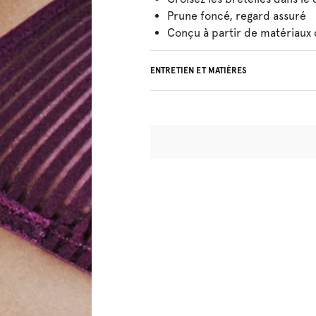
Prune foncé, regard assuré
Conçu à partir de matériaux
ENTRETIEN ET MATIÈRES
54% Les fils recyclés
Ne pas blanchir
Lavage professionnel exclu
Séchage à la machine exclu
30°C Programme modéré
°
30
Repassage exclu
Polyamide:84%, Elasthanne: