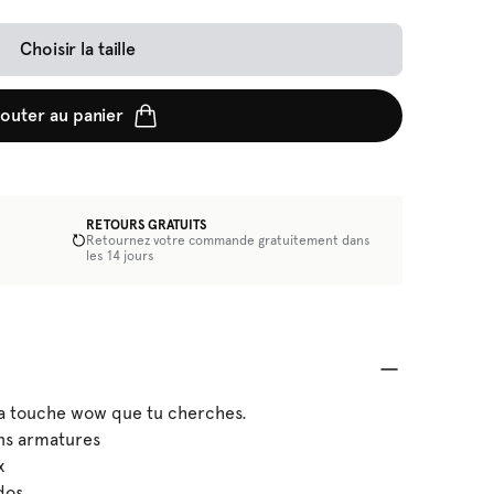
Choisir la taille
jouter au panier
RETOURS GRATUITS
Retournez votre commande gratuitement dans
€
les 14 jours
la touche wow que tu cherches.
ns armatures
x
dos