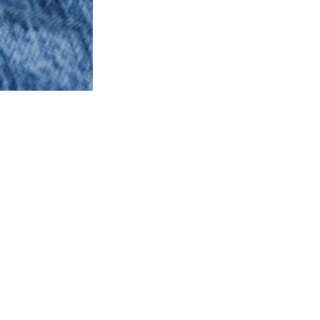
Nos conseils de style et de taille
Un fit relaxé, naturel, parfait pour être porté seul ou en couche
transparences ajoute la touche wow que tu cherches.