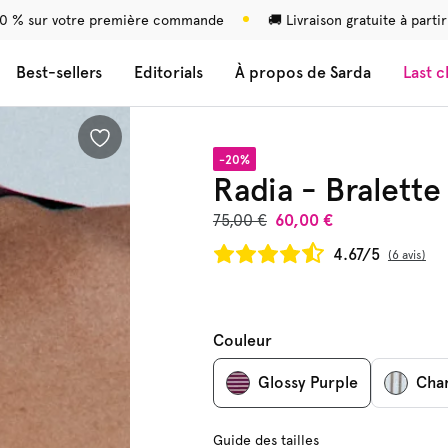
0 % sur votre première commande
🚚 Livraison gratuite à parti
Best-sellers
Editorials
À propos de Sarda
Last 
-20%
Radia - Bralette
75,00 €
60,00 €
4.67/5
6 avis
Couleur
Glossy Purple
Chan
Guide des tailles