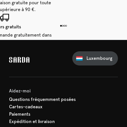
raison gratuite pour toute
périeure à 90 €.
rs gratuits
mande gratuitement dans
 14 jours.
Luxembourg
e première commande
e manquez rien de SARDA —
ction vous attend déjà !
Aidez-moi
Questions fréquemment posées
Cartes-cadeaux
Paiements
Expédition et livraison