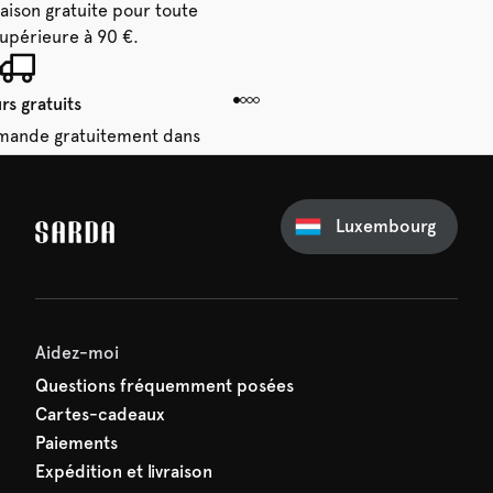
raison gratuite pour toute
périeure à 90 €.
rs gratuits
mande gratuitement dans
 14 jours.
Luxembourg
e première commande
e manquez rien de SARDA —
ction vous attend déjà !
Aidez-moi
Questions fréquemment posées
Cartes-cadeaux
Paiements
Expédition et livraison