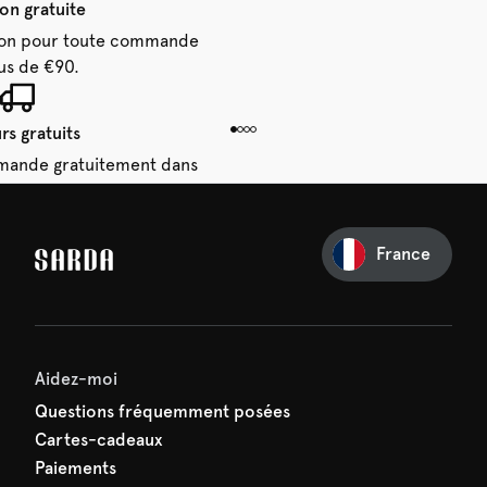
son gratuite
aison pour toute commande
us de €90.
rs gratuits
mande gratuitement dans
 14 jours.
France
e première commande
e manquez rien de SARDA —
ction vous attend déjà !
Aidez-moi
Questions fréquemment posées
Cartes-cadeaux
Paiements