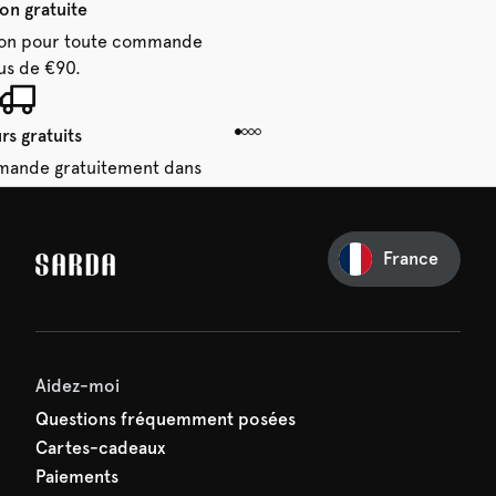
son gratuite
aison pour toute commande
us de €90.
rs gratuits
mande gratuitement dans
 14 jours.
France
e première commande
e manquez rien de SARDA —
ction vous attend déjà !
Aidez-moi
Questions fréquemment posées
Cartes-cadeaux
Paiements