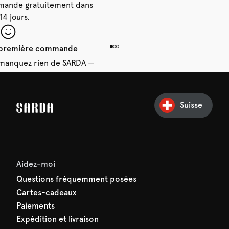
mande gratuitement dans
 14 jours.
e première commande
e manquez rien de SARDA —
ction vous attend déjà !
Suisse
Aidez-moi
Questions fréquemment posées
Cartes-cadeaux
Paiements
Expédition et livraison