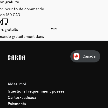
son gratuite
aison pour toute commande
 de 150 CAD.
rs gratuits
mande gratuitement dans
28 jours.
Canada
e première commande
e manquez rien de SARDA —
ction vous attend déjà !
Aidez-moi
Questions fréquemment posées
Cartes-cadeaux
Paiements