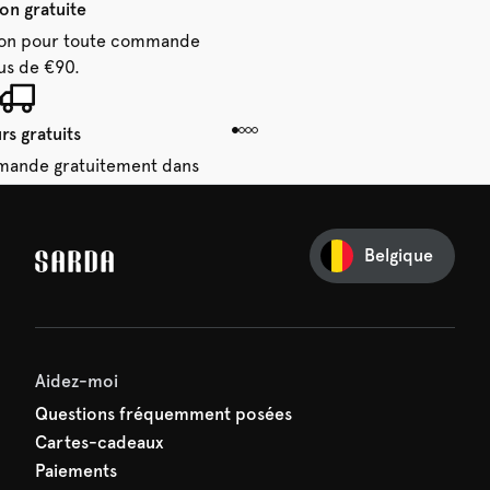
son gratuite
aison pour toute commande
us de €90.
rs gratuits
mande gratuitement dans
 14 jours.
Belgique
e première commande
e manquez rien de SARDA —
ction vous attend déjà !
Aidez-moi
Questions fréquemment posées
Cartes-cadeaux
Paiements