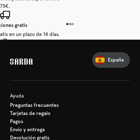
75€.
iones gratis
tis en un plazo de 14 días.
u primer pedido
España
erarte de nuestras latest
 tu primer descuento.
Ayuda
Preguntas frecuentes
Tarjetas de regalo
Pagos
Envío y entrega
Devolución gratis