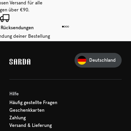
osen Versand für alle
ngen über €90.
 Rücksendungen
ndung deiner Bestellung
 von 14 Tagen.
Deutschland
Ihre erste Bestellung
und verpassen Sie nichts
hr erster Rabatt wartet
n auf Sie!
Hilfe
Häufig gestellte Fragen
Geschenkkarten
Zahlung
Versand & Lieferung