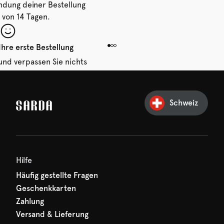
ndung deiner Bestellung
 von 14 Tagen.
Ihre erste Bestellung
und verpassen Sie nichts
hr erster Rabatt wartet
n auf Sie!
Schweiz
Hilfe
Häufig gestellte Fragen
Geschenkkarten
Zahlung
Versand & Lieferung