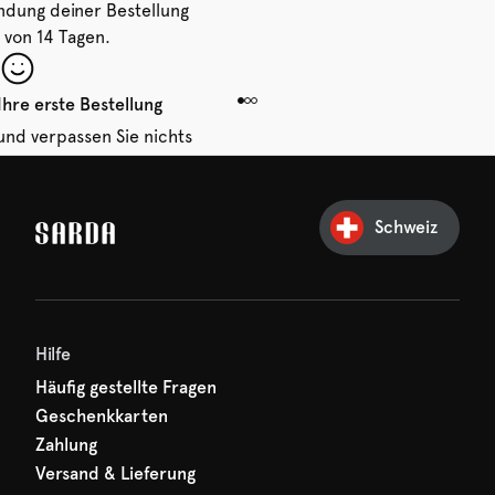
ndung deiner Bestellung
 von 14 Tagen.
Ihre erste Bestellung
und verpassen Sie nichts
hr erster Rabatt wartet
n auf Sie!
Schweiz
Hilfe
Häufig gestellte Fragen
Geschenkkarten
Zahlung
Versand & Lieferung