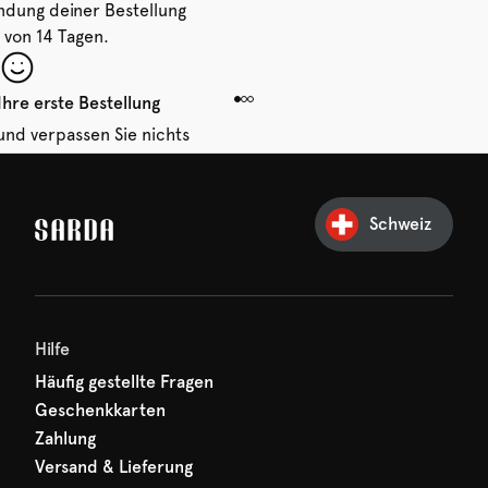
ndung deiner Bestellung
 von 14 Tagen.
Ihre erste Bestellung
und verpassen Sie nichts
hr erster Rabatt wartet
n auf Sie!
Schweiz
Hilfe
Häufig gestellte Fragen
Geschenkkarten
Zahlung
Versand & Lieferung