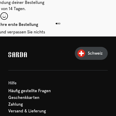
ndung deiner Bestellung
 von 14 Tagen.
Ihre erste Bestellung
und verpassen Sie nichts
hr erster Rabatt wartet
n auf Sie!
Schweiz
Hilfe
Häufig gestellte Fragen
Geschenkkarten
Zahlung
Versand & Lieferung