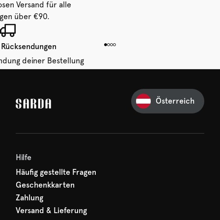
osen Versand für alle
ngen über €90.
 Rücksendungen
ndung deiner Bestellung
 von 14 Tagen.
Österreich
Ihre erste Bestellung
und verpassen Sie nichts
hr erster Rabatt wartet
n auf Sie!
Hilfe
Häufig gestellte Fragen
Geschenkkarten
Zahlung
Versand & Lieferung