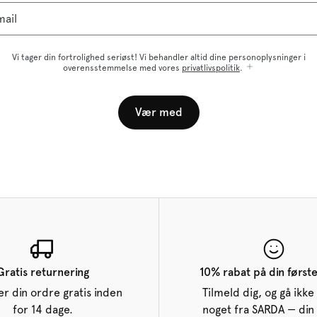
mail
Vi tager din fortrolighed seriøst! Vi behandler altid dine personoplysninger i
overensstemmelse med vores
privatlivspolitik
.
Vær med
Gratis returnering
10% rabat på din først
r din ordre gratis inden
Tilmeld dig, og gå ikke 
for 14 dage.
noget fra SARDA — din 