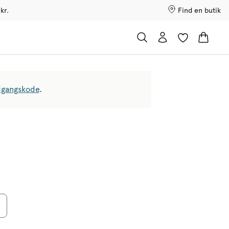
kr.
Find en butik
 adgangskode
.
e