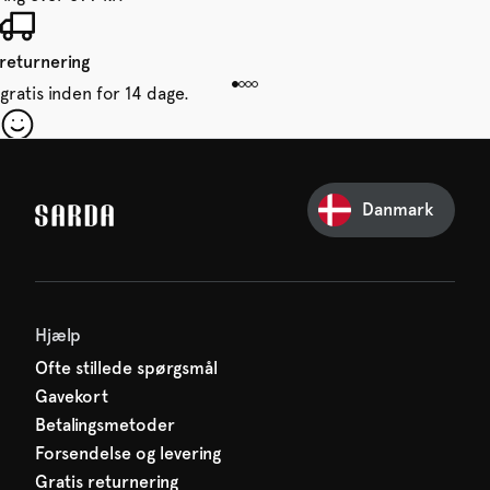
 returnering
gratis inden for 14 dage.
 din første ordre
e glip af noget fra SARDA —
Danmark
venter allerede på dig!
Hjælp
Ofte stillede spørgsmål
Gavekort
Betalingsmetoder
Forsendelse og levering
Gratis returnering