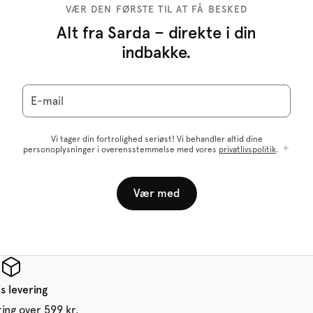
VÆR DEN FØRSTE TIL AT FÅ BESKED
Alt fra Sarda – direkte i din
indbakke.
E-mail
Vi tager din fortrolighed seriøst! Vi behandler altid dine
personoplysninger i overensstemmelse med vores
privatlivspolitik
.
Vær med
s levering
ring over 599 kr.