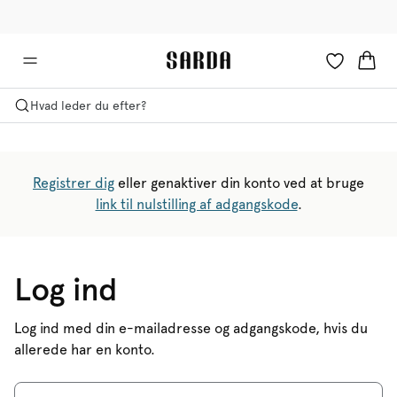
✉ Få 10% rabat på din første ordre!
🚚 Gratis levering over 599 kr.
Hvad leder du efter?
Registrer dig
eller genaktiver din konto ved at bruge
link til nulstilling af adgangskode
.
Log ind
Log ind med din e-mailadresse og adgangskode, hvis du
allerede har en konto.