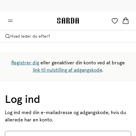
✉ Få 10% rabat på din første ordre!
🚚 Gratis levering over 599 kr.
Hvad leder du efter?
Registrer dig
eller genaktiver din konto ved at bruge
link til nulstilling af adgangskode
.
Log ind
Log ind med din e-mailadresse og adgangskode, hvis du
allerede har en konto.