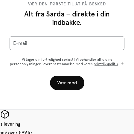
VÆR DEN FØRSTE TIL AT FÅ BESKED
Alt fra Sarda – direkte i din
indbakke.
E-mail
Vi tager din fortrolighed seriøst! Vi behandler altid dine
personoplysninger i overensstemmelse med vores
privatlivspolitik
.
Vær med
s levering
ring over 599 kr.