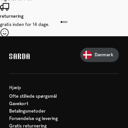
 returnering
gratis inden for 14 dage.
 din første ordre
e glip af noget fra SARDA —
Danmark
venter allerede på dig!
Hjælp
Ofte stillede spørgsmål
Gavekort
Betalingsmetoder
Forsendelse og levering
Gratis returnering